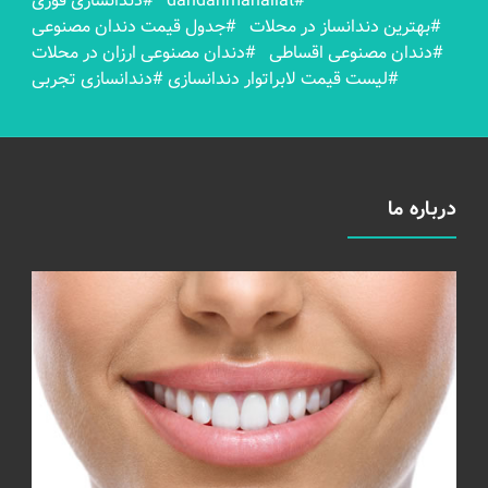
#dandanmahallat
#دندانسازی فوری
#بهترين دندانساز در محلات
#جدول قیمت دندان مصنوعی
#دندان مصنوعی اقساطی
#دندان مصنوعی ارزان در محلات
#لیست قیمت لابراتوار دندانسازی
#دندانسازی تجربی
درباره ما