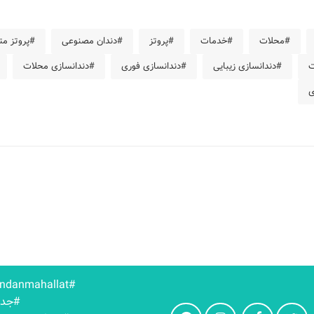
#محلات
#خدمات
#پروتز
#دندان مصنوعی
#پروتز م
ت
#دندانسازی زیبایی
#دندانسازی فوری
#دندانسازی محلات
ی
#dandanmahallat
#جدو