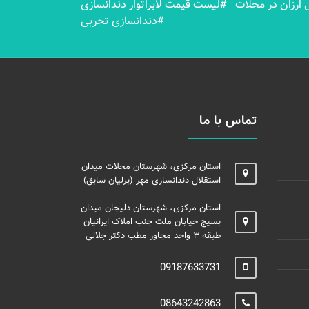
ارزان در محلات
#لیست قیمت لابراتوار دندانسازی
#دندانسازی تجربی
تماس با ما
استان مرکزی، شهرستان محلات میدان
استقلال دندانسازی مهر (برلیان سابق)
استان مرکزی، شهرستان دلیجان میدان
بسیج خیابان ملت جنب املاک ایرانیان
طبقه ۳ واحد مجاور مطب دکتر جلالی
09187633731
08643242863