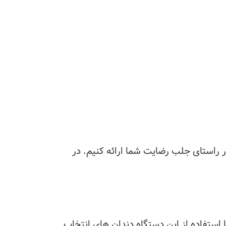
ر راستای جلب رضایت شما ارائه کنیم. در
لار یا Articular قرار می گیرد. دندانساز با استفاده از این دستگاه دندان های انتخاب