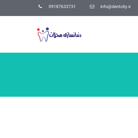
09187633731
info@dentcity.ir