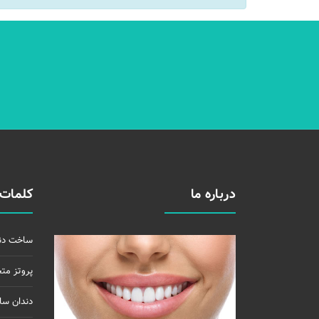
درباره ما
کلمات 
ساخت دن
پروتز مت
دندان سا