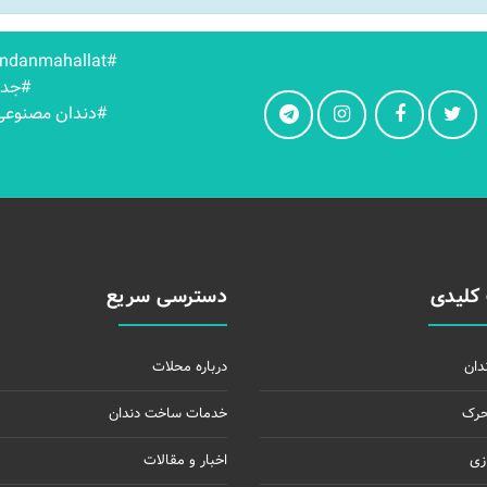
#dandanmahallat
#جدو
#دندان مصنوعی 
کلیدی
دسترسی سریع
دان
درباره محلات
حرک
خدمات ساخت دندان
زی
اخبار و مقالات