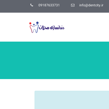
09187633731
info@dentcity.ir