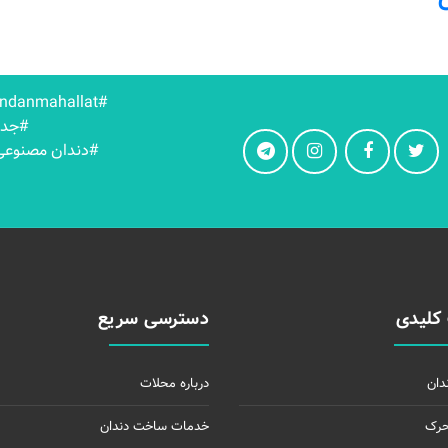
#dandanmahallat
#جدو
#دندان مصنوعی 
کلیدی
دسترسی سریع
دان
درباره محلات
حرک
خدمات ساخت دندان