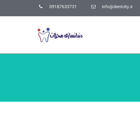
09187633731
info@dentcity.ir