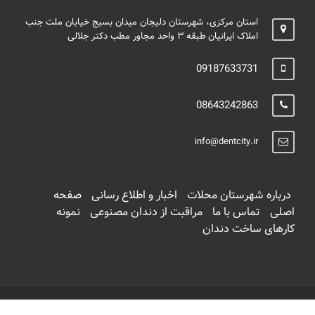
استان مرکزی، شهرستان دلیجان میدان بسیج خیابان ملت جنب
املاک ایرانیان طبقه ۳ واحد مجاور مطب دکتر جلالی
09187633731
08643242863
info@dentcity.ir
درباره شهرستان محلات
اخبار و اطلاع رسانی
صفحه
اصلی
تماس با ما
مراقبت از دندان مصنوعی
نمونه
کارهای ساخت دندان
Copyright ©
Dentcity.ir
. All Rights Reserved. Designed by
Bahman