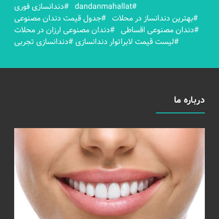
#dandanmahallat
#دندانسازی فوری
#بهترين دندانساز در محلات
#جدول قیمت دندان مصنوعی
#دندان مصنوعی اقساطی
#دندان مصنوعی ارزان در محلات
#لیست قیمت لابراتوار دندانسازی
#دندانسازی تجربی
درباره ما