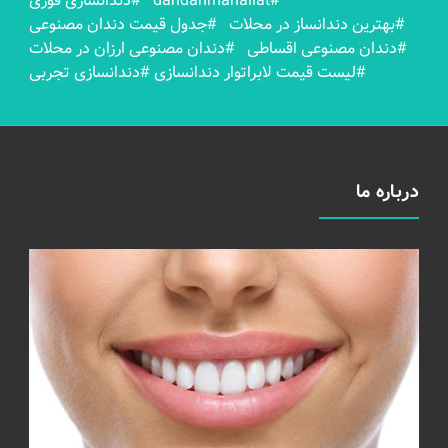
#dandanmahallat
#دندانسازی فوری
#بهترين دندانساز در محلات
#جدول قیمت دندان مصنوعی
#دندان مصنوعی اقساطی
#دندان مصنوعی ارزان در محلات
#لیست قیمت لابراتوار دندانسازی
#دندانسازی تجربی
درباره ما