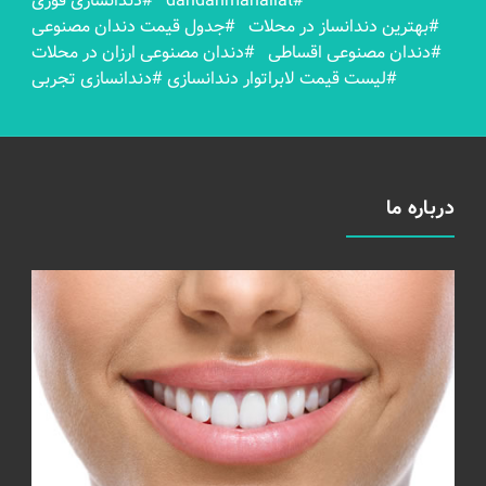
#dandanmahallat
#دندانسازی فوری
#بهترين دندانساز در محلات
#جدول قیمت دندان مصنوعی
#دندان مصنوعی اقساطی
#دندان مصنوعی ارزان در محلات
#لیست قیمت لابراتوار دندانسازی
#دندانسازی تجربی
درباره ما