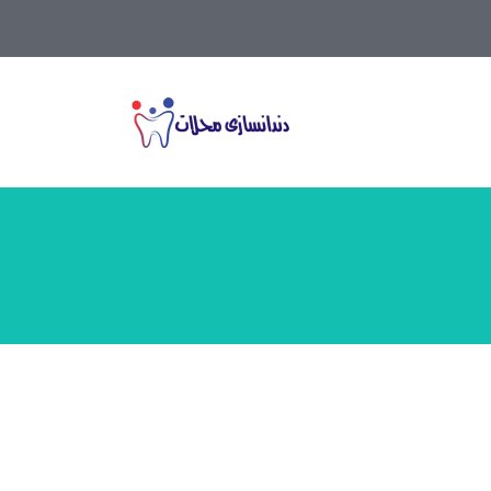
09187633731
info@dentcity.ir