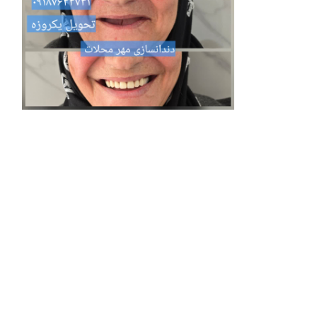
د
-10
دند